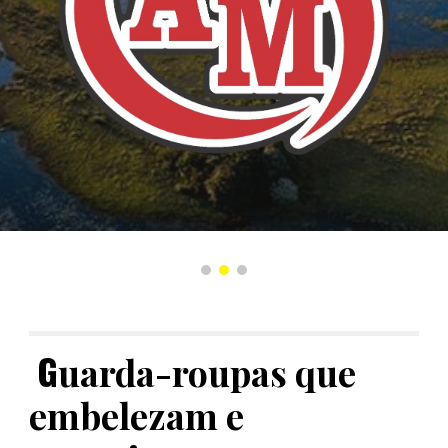
G
uarda-roupas que
embelezam e