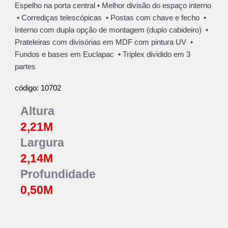
Espelho na porta central
•
Melhor divisão do espaço interno
• Corre
diças telescópicas
• Postas com chave e fecho •
Interno com dupla opção de montagem (duplo cabideiro)
•
Prateleiras com divisórias em MDF com pintura UV
•
Fundos e bases
em Euclapac
• Triplex dividido em 3
partes
10702
código:
Altura
2,21
M
Largura
2,14
M
Profundidade
0,
50
M