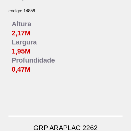
14859
código:
Altura
2,17
M
Largura
1,
95
M
Profundidade
0,4
7M
GRP ARAPLAC 2262