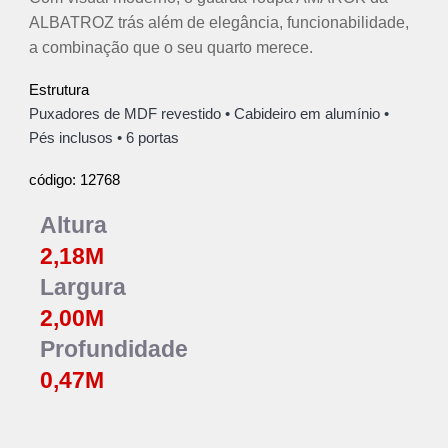
ALBATROZ trás além de elegância, funcionabilidade,
a combinação que o seu quarto merece.
Estrutura
Puxadores de MDF revestido
•
Cabideiro em alumínio
•
Pés inclusos
• 6 portas
12768
código:
Altura
2,18
M
Largura
2,00
M
Profundidade
0,4
7
M