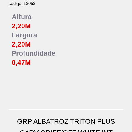
13053
código:
Altura
2,
2
0M
Largura
2,
20
M
Profundidade
0,
47
M
GRP ALBATROZ TRITON PLUS