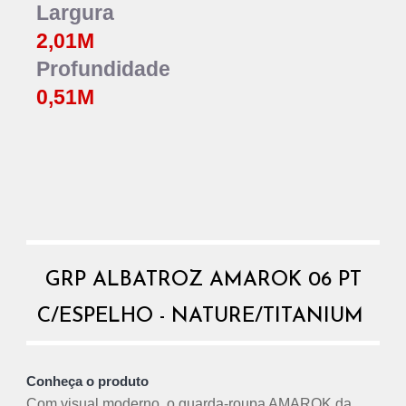
Largura
2,01
M
Profundidade
0,
51
M
GRP ALBATROZ AMAROK 06 PT
C/ESPELHO - NATURE/TITANIUM
Conheça o produto
Com visual moderno, o guarda-roupa AMAROK da