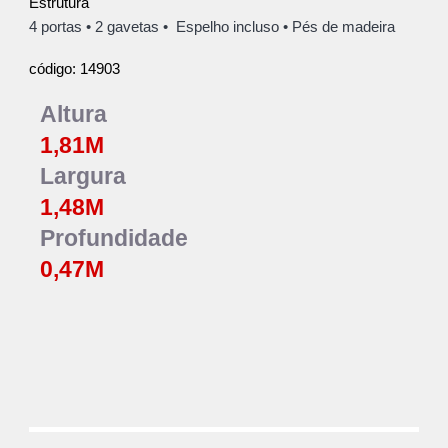
Estrutura
4 portas
• 2 gavetas •
Espelho incluso
•
Pés de madeira
14903
código:
Altura
1,81M
Largura
1,
48
M
Profundidade
0,
47
M