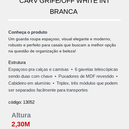
CARV GRIFE/OFF WHITE INT
BRANCA
Conheça o produto
Um guarda roupa espaçoso, visual elegante e moderno,
robusto e perfeito para casais que buscam a melhor opção
na questão de organização e beleza!
Estrutura
Espaçoso pra calças e camisas
• 6
gavetas telescópicas
sendo duas com chave
• Puxadores
de
MDF revestido •
Cabideiro em alumínio
• Triplex
, três módulos que podem
ser separados facilmente para transportes
13052
código:
Altura
2,
30
M