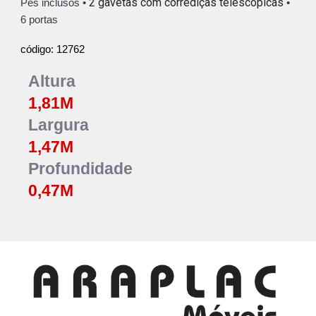
2 gavetas com corrediças telescópicas
Pés inclusos •
•
6
portas
12762
código:
Altura
1,81
M
Largura
1,47
M
Profundidade
0,47M