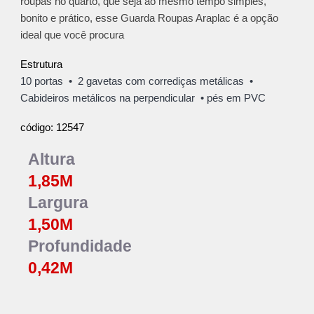
roupas no quarto, que seja ao mesmo tempo simples,
bonito e prático, esse Guarda Roupas Araplac é a opção
ideal que você procura
Estrutura
10 portas
• 2 gavetas com corrediças metálicas •
C
abideiros
metálicos na perpendicular
• p
és em PVC
12547
código:
Altura
1,85
M
Largura
1,50
M
Profundidade
0,42
M